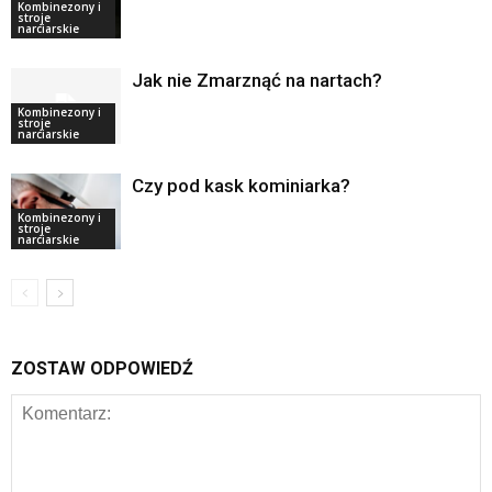
Kombinezony i
stroje
narciarskie
Jak nie Zmarznąć na nartach?
Kombinezony i
stroje
narciarskie
Czy pod kask kominiarka?
Kombinezony i
stroje
narciarskie
ZOSTAW ODPOWIEDŹ