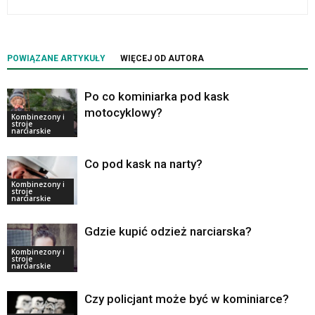
POWIĄZANE ARTYKUŁY
WIĘCEJ OD AUTORA
Po co kominiarka pod kask
motocyklowy?
Kombinezony i
stroje
narciarskie
Co pod kask na narty?
Kombinezony i
stroje
narciarskie
Gdzie kupić odzież narciarska?
Kombinezony i
stroje
narciarskie
Czy policjant może być w kominiarce?