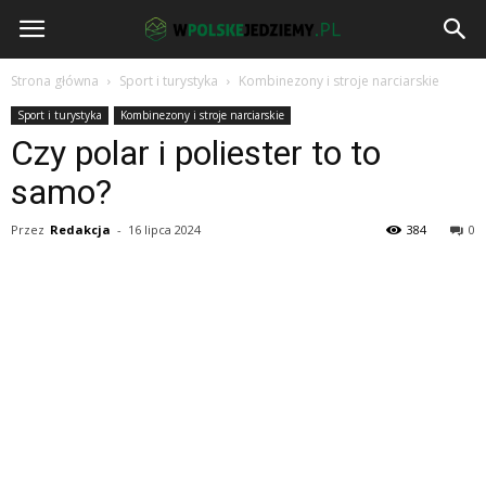
wPolskeJedziemy.pl
Strona główna
Sport i turystyka
Kombinezony i stroje narciarskie
Sport i turystyka
Kombinezony i stroje narciarskie
Czy polar i poliester to to
samo?
Przez
Redakcja
-
16 lipca 2024
384
0