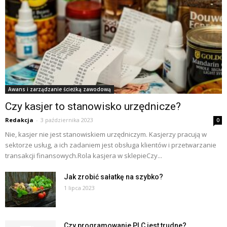
Awans i zarządzanie ścieżką zawodową
Czy kasjer to stanowisko urzędnicze?
Redakcja
-
3 października 2023
0
Nie, kasjer nie jest stanowiskiem urzędniczym. Kasjerzy pracują w
sektorze usług, a ich zadaniem jest obsługa klientów i przetwarzanie
transakcji finansowych.Rola kasjera w sklepieCzy...
Jak zrobić sałatkę na szybko?
1 lipca 2023
Czy programowanie PLC jest trudne?