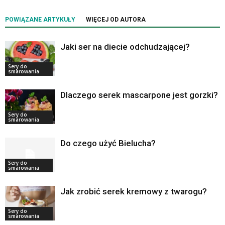
POWIĄZANE ARTYKUŁY
WIĘCEJ OD AUTORA
Jaki ser na diecie odchudzającej?
Sery do
smarowania
Dlaczego serek mascarpone jest gorzki?
Sery do
smarowania
Do czego użyć Bielucha?
Sery do
smarowania
Jak zrobić serek kremowy z twarogu?
Sery do
smarowania