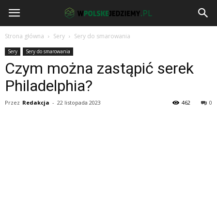
wPolskeJedziemy.pl
Strona główna
Sery
Sery do smarowania
Sery
Sery do smarowania
Czym można zastąpić serek
Philadelphia?
Przez
Redakcja
-
22 listopada 2023
462
0