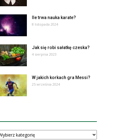
Ile trwa nauka karate?
8 listopada 2024
Jak się robi sałatkę czeska?
4 sierpnia 2023
W jakich korkach gra Messi?
25 września 2024
ATEGORIE
tegorie