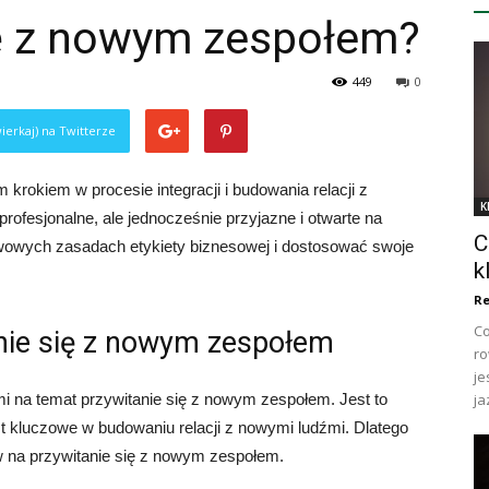
ię z nowym zespołem?
449
0
ierkaj) na Twitterze
krokiem w procesie integracji i budowania relacji z
K
fesjonalne, ale jednocześnie przyjazne i otwarte na
C
wowych zasadach etykiety biznesowej i dostosować swoje
k
Re
Co
nie się z nowym zespołem
ro
je
i na temat przywitanie się z nowym zespołem. Jest to
ja
t kluczowe w budowaniu relacji z nowymi ludźmi. Dlatego
 na przywitanie się z nowym zespołem.