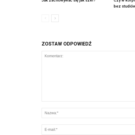
Jak zachowywać się jak szef?
Czy w korp
bez studió
ZOSTAW ODPOWIEDŹ