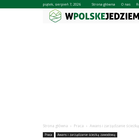
piątek, sierpień 7, 2026
Strona główna
O nas
R
Strona główna
Praca
Awans i zarządzanie ścież
Praca
Awans i zarządzanie ścieżką zawodową