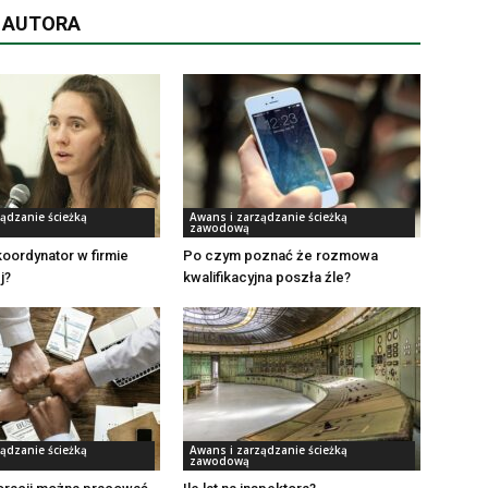
D AUTORA
ądzanie ścieżką
Awans i zarządzanie ścieżką
zawodową
koordynator w firmie
Po czym poznać że rozmowa
j?
kwalifikacyjna poszła źle?
ądzanie ścieżką
Awans i zarządzanie ścieżką
zawodową