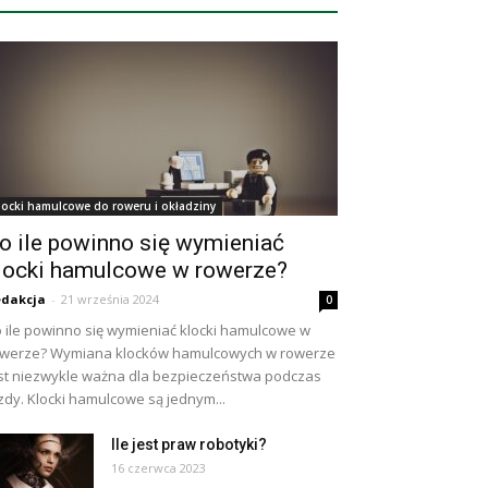
locki hamulcowe do roweru i okładziny
o ile powinno się wymieniać
locki hamulcowe w rowerze?
dakcja
-
21 września 2024
0
 ile powinno się wymieniać klocki hamulcowe w
werze? Wymiana klocków hamulcowych w rowerze
st niezwykle ważna dla bezpieczeństwa podczas
zdy. Klocki hamulcowe są jednym...
Ile jest praw robotyki?
16 czerwca 2023