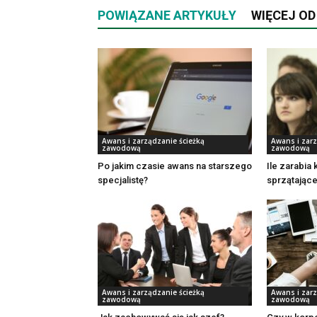
POWIĄZANE ARTYKUŁY
WIĘCEJ O
Awans i zarządzanie ścieżką
Awans i zarz
zawodową
zawodową
Po jakim czasie awans na starszego
Ile zarabia 
specjalistę?
sprzątające
Awans i zarządzanie ścieżką
Awans i zarz
zawodową
zawodową