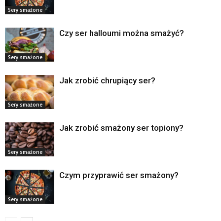
Sery smażone
Czy ser halloumi można smażyć?
Sery smażone
Jak zrobić chrupiący ser?
Sery smażone
Jak zrobić smażony ser topiony?
Sery smażone
Czym przyprawić ser smażony?
Sery smażone