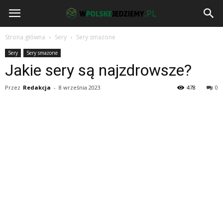
wPolskeJedziemy.pl
Strona główna
Sery
Sery smażone
Sery
Sery smażone
Jakie sery są najzdrowsze?
Przez
Redakcja
-
8 września 2023
478
0