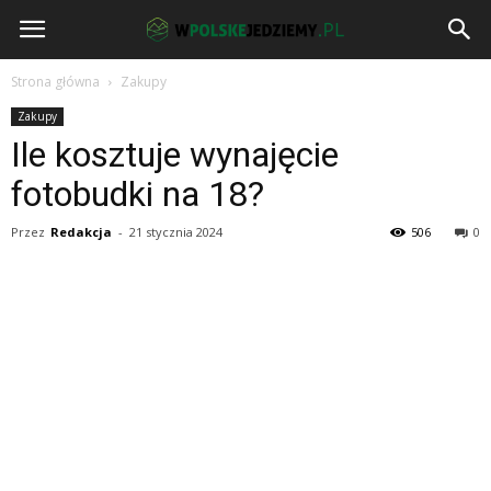
wPolskeJedziemy.pl
Strona główna
Zakupy
Zakupy
Ile kosztuje wynajęcie
fotobudki na 18?
Przez
Redakcja
-
21 stycznia 2024
506
0